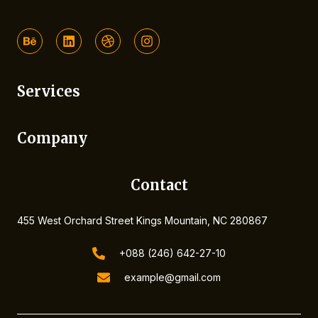
B
L
D
I
e
i
r
n
h
n
i
s
a
k
b
t
n
e
b
a
Services
c
d
b
g
e
i
l
r
n
e
a
m
Company
Contact
455 West Orchard Street Kings Mountain, NC 280867
+088 (246) 642-27-10
example@gmail.com