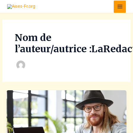
Aller
Main
au
Men
contenu
Nom de
l’auteur/autrice :LaRedac