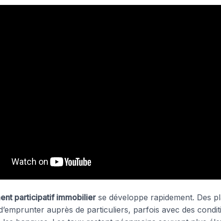
nt participatif immobilier
se développe rapidement. Des p
d’emprunter auprès de particuliers, parfois avec des condit