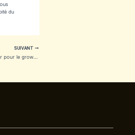
vous
ité du
SUIVANT
Quels outils utiliser pour le growth hacking ?