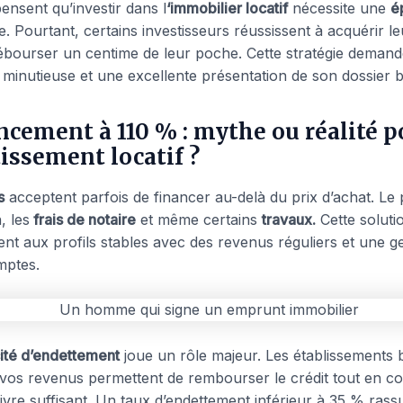
nsent qu’investir dans l
‘immobilier locatif
nécessite une
é
. Pourtant, certains investisseurs réussissent à acquérir l
ébourser un centime de leur poche. Cette stratégie deman
 minutieuse et une excellente présentation de son dossier b
ncement à 110 % : mythe ou réalité p
tissement locatif ?
s
acceptent parfois de financer au-delà du prix d’achat. Le
, les
frais de notaire
et même certains
travaux.
Cette soluti
ent aux profils stables avec des revenus réguliers et une ge
mptes.
té d’endettement
joue un rôle majeur. Les établissements 
i vos revenus permettent de rembourser le crédit tout en c
ivre suffisant. Un taux d’endettement inférieur à 35 % rass