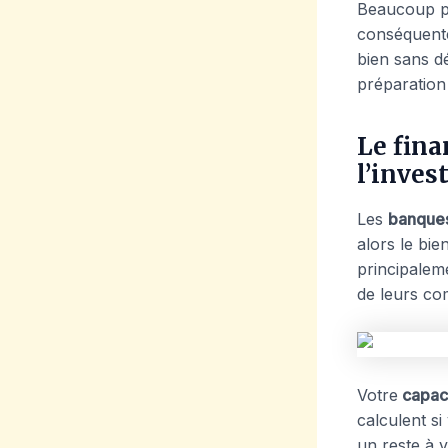
Beaucoup pe
conséquente
bien sans d
préparation
Le fina
l’inves
Les
banque
alors le bien
principalem
de leurs co
Votre
capaci
calculent s
un reste à v