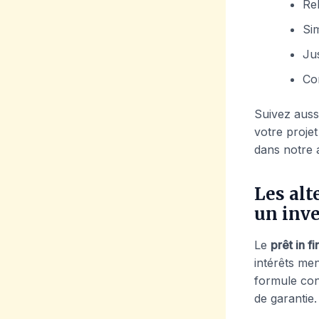
Re
Sim
Jus
Co
Suivez aus
votre projet
dans notre a
Les alt
un inv
Le
prêt in fi
intérêts men
formule con
de garantie.