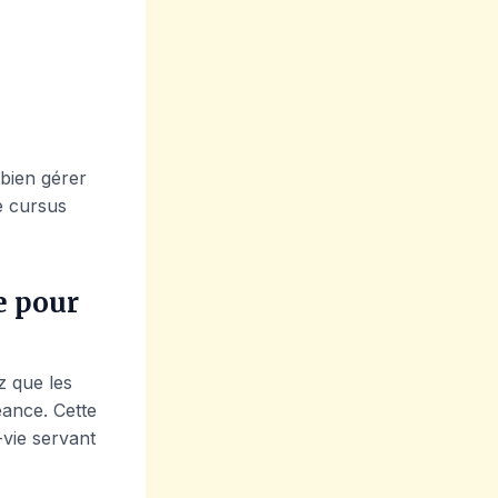
bien gérer
re cursus
e pour
z que les
éance. Cette
-vie servant