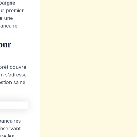
pargne
eur premier
de une
ancaire.
our
 prêt couvre
on s’adresse
stion saine
bancaires
onservant
ure les