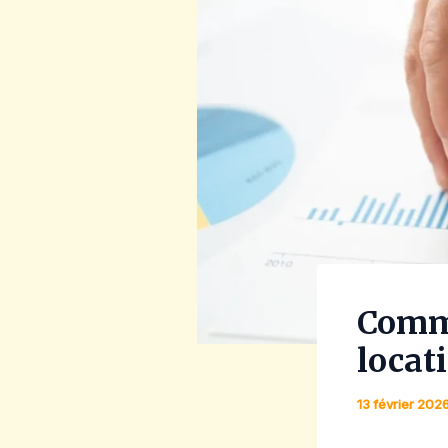
Comme
locat
13 février 202