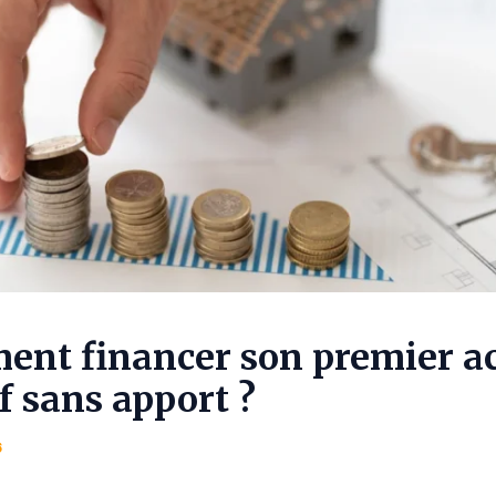
nt financer son premier a
if sans apport ?
6