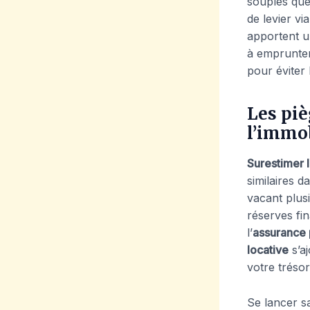
souples que
de levier v
apportent u
à emprunter.
pour éviter 
Les piè
l’immob
Surestimer l
similaires d
vacant plusi
réserves fin
l’
assurance 
locative
s’a
votre tréso
Se lancer 