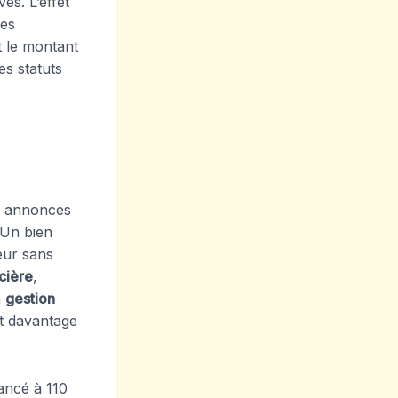
és. L’effet
hes
t le montant
es statuts
es annonces
 Un bien
eur sans
cière
,
a
gestion
t davantage
ancé à 110