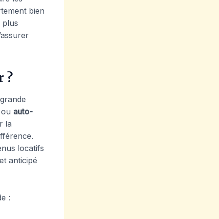
rtement bien
 plus
’assurer
r ?
grande
ou
auto-
r la
ifférence.
nus locatifs
t anticipé
e :