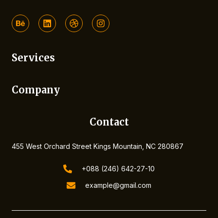
B
L
D
I
e
i
r
n
h
n
i
s
a
k
b
t
n
e
b
a
Services
c
d
b
g
e
i
l
r
n
e
a
m
Company
Contact
455 West Orchard Street Kings Mountain, NC 280867
+088 (246) 642-27-10
example@gmail.com