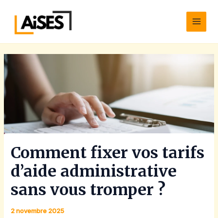
Aller
Main
au
Men
contenu
Comment fixer vos tarifs
d’aide administrative
sans vous tromper ?
2 novembre 2025