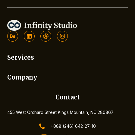
B
L
D
I
e
i
r
n
h
n
i
s
a
k
b
t
n
e
b
a
Services
c
d
b
g
e
i
l
r
n
e
a
m
Company
Contact
455 West Orchard Street Kings Mountain, NC 280867
+088 (246) 642-27-10