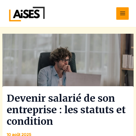
Aller
Main
au
Men
contenu
Devenir salarié de son
entreprise : les statuts et
condition
10 août 2025