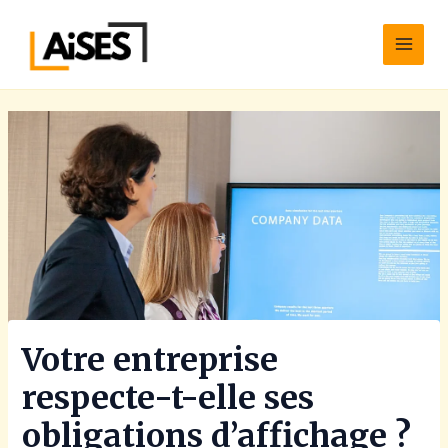
Aller
Main
au
Men
contenu
Votre entreprise
respecte-t-elle ses
obligations d’affichage ?