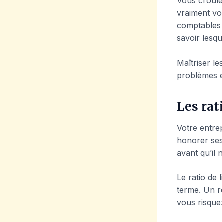
Vous croûlez
vraiment vo
comptables e
savoir lesqu
Maîtriser le
problèmes e
Les rat
Votre entrep
honorer ses 
avant qu’il n
Le ratio de 
terme. Un ré
vous risquez