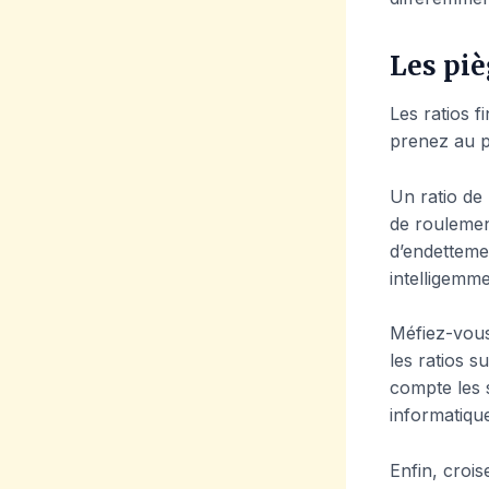
Les piè
Les ratios f
prenez au pi
Un ratio de 
de roulement
d’endetteme
intelligemme
Méfiez-vous
les ratios s
compte les s
informatiqu
Enfin, crois