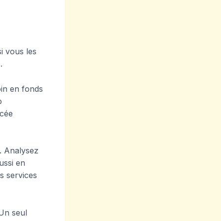
si vous les
.
oin en fonds
o
ncée
. Analysez
ussi en
es services
 Un seul