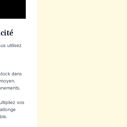
acité
us utilisez
stock dans
 moyen.
onnements.
ltipliez vos
’allonge
ble.