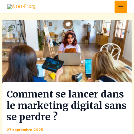
Aller
Main
au
Men
contenu
Comment se lancer dans
le marketing digital sans
se perdre ?
27 septembre 2025