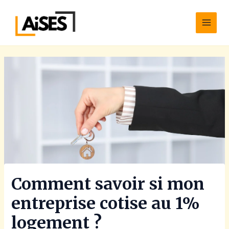
Aller
Main
au
Men
contenu
Comment savoir si mon
entreprise cotise au 1%
logement ?